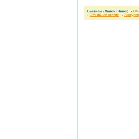
Вьетнам - Ханой (Hanoi):
Об
Отзывы об отелях
Экскурси