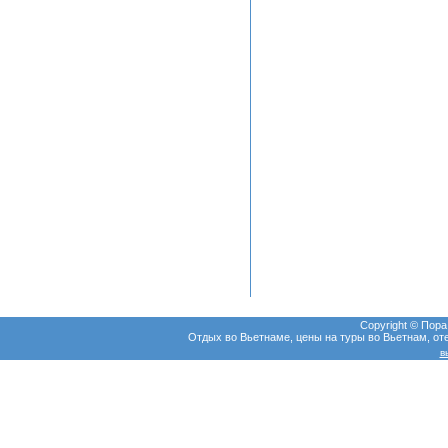
Copyright © Пор
Отдых во Вьетнаме, цены на туры во Вьетнам, оте
в