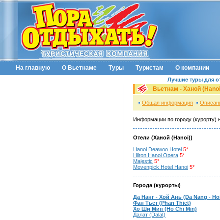
На главную
О Вьетнаме
Туры
Туристам
О компании
Лучшие туры для о
Вьетнам - Ханой (Hanoi
Общая информация
Описан
Информации по городу (курорту) 
Отели (Ханой (Hanoi))
Hanoi Deawoo Hotel
5*
Hilton Hanoi Opera
5*
Majestic
5*
Movenpick Hotel Hanoi
5*
Города (курорты)
Да Нанг - Хой Ань (Da Nang - Ho
Фан Тьет (Phan Thiet)
Хо Ши Мин (Ho Chi Min)
Далат (Dalat)