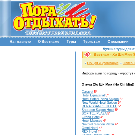
На главную
О Вьетнаме
Туры
Туристам
О компании
Лучшие туры для о
Вьетнам -
Хо Ши Мин (H
Общая информация
Описан
Информации по городу (курорту) 
Отели (
Хо Ши Мин (Ho Chi Min)
)
Caravel
5*
Hotel Equatarial
5*
Hotel Sofitel Plaza Saigon
5*
New World Hotel Saigon
5*
RENAISSANCE HOTEL
5*
Sheraton Saigon Hotel
5*
SOFITEL PLAZA
5*
Grand Hotel
4*
Hotel Majestic
4*
Novotel Garden Plaza
4*
Omni Hotel
4*
REX Hotel
4*