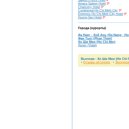
Saigon Prince Hotel
4*
Amara Saigon Hotel
3*
Chancery Hotel
3*
Continental Ho Chi Minh City
3*
Empress Ho Chi Minh City Hotel
3*
Huong Sen Hotel
3*
Города (курорты)
Да Нанг - Хой Ань (Da Nang - Ho
Фан Тьет (Phan Thiet)
Хо Ши Мин (Ho Chi Min)
Далат (Dalat)
Вьетнам -
Хо Ши Мин (Ho Chi 
Отзывы об отелях
Экскурси