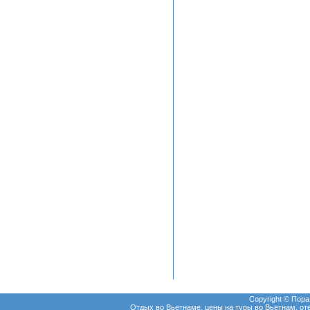
Copyright © Пор
Отдых во Вьетнаме, цены на туры во Вьетнам, оте