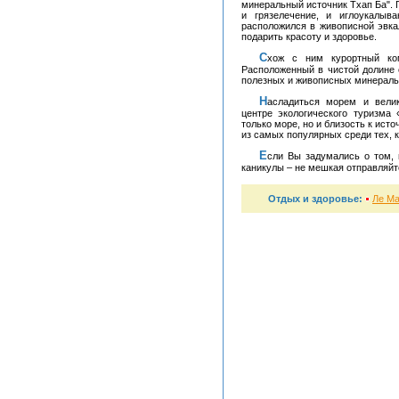
минеральный источник Тхап Ба". 
и грязелечение, и иглоукалыв
расположился в живописной эвк
подарить красоту и здоровье.
Схож с ним курортный комплекс «Горячий минеральный источник V-Resort».
Расположенный в чистой долине 
полезных и живописных минераль
Насладиться морем и великолепными образцами национальной кухни можно в
центре экологического туризма
только море, но и близость к ист
из самых популярных среди тех, к
Если Вы задумались о том, где лучше всего провести с пользой свой отпуск или
каникулы – не мешкая отправляйт
Отдых и здоровье:
Ле Ма