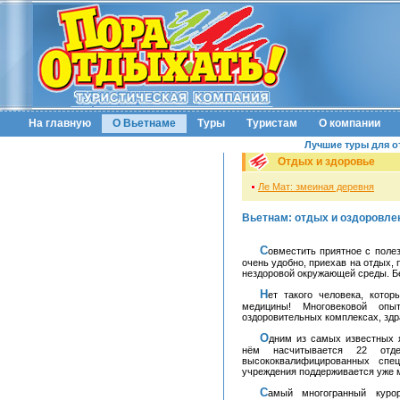
На главную
О Вьетнаме
Туры
Туристам
О компании
Лучшие туры для о
Отдых и здоровье
Ле Мат: змеиная деревня
Вьетнам: отдых и оздоровле
Совместить приятное с полезным – идея фикс любого современного человека. Это
очень удобно, приехав на отдых,
нездоровой окружающей среды. Б
Нет такого человека, который бы не слышал о чудесных свойствах восточной
медицины! Многовековой оп
оздоровительных комплексах, здр
Одним из самых известных является Центр традиционной медицины Вьетнама. В
нём насчитывается 22 отде
высококвалифицированных спец
учреждения поддерживается уже м
Самый многогранный курорт, это пожалуй оздоровительный центр "Горячий