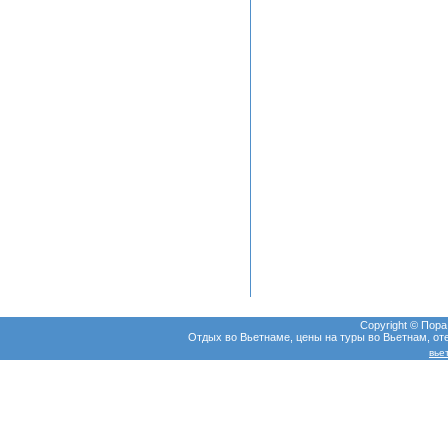
Copyright © Пор
Отдых во Вьетнаме, цены на туры во Вьетнам, оте
вье