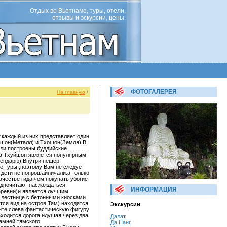
Отдых во Вьетнаме, туры, отели,
отзывы и эскурсии, цены.
ФОТОГАЛЕРЕЯ
На главную
/
.каждый из них представляет один
мшон(Металл) и Тхошон(Земля).В
ыли построены буддийские
ща.Тхуйшон является популярным
лендарю).Внутри пещер
е туры ,поэтому Вам не следует
 дети не попрошайничали.а только
ачестве гида,чем покупать убогие
едпочитают наслаждаться
ИНФОРМАЦИЯ
еревни)и является лучшим
о лестнице с бетонными киосками
тся вид на остров Тям) находятся
Экскурсии
дите слева фантастическую фигуру
ходится дорога,идущая через два
Далат
камней тямского
Да Нанг