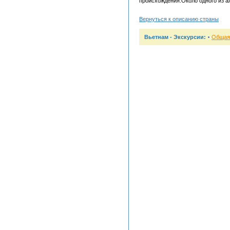
происхождения.Около одного из а
Вернуться к описанию страны
Вьетнам - Экскурсии:
Общая