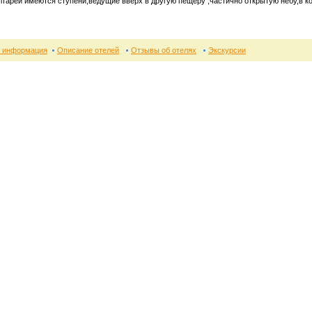
лтарей имеются ступени,ведущие вверх в другую пещеру ,частично открытую небу,в ко
 информация
Описание отелей
Отзывы об отелях
Экскурсии