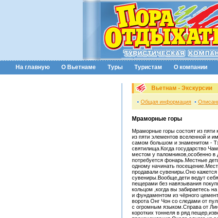
На главную
О Вьетнаме
Туры
Туристам
О компании
Вьетнам - Экскурсии
Общая информация
Описан
Мраморные горы
Мраморные горы состоят из пяти 
из пяти элементов вселенной и 
самом большом и знаменитом - Т
святилища.Когда государство Ча
местом у паломников,особенно в 
потребуется фонарь.Местные дети
одному начинать посещение.Местн
продавали сувениры.Оно кажется 
сувениры.Вообще,дети ведут себ
пещерами без навязывания покупк
кольцом ,когда вы забираетесь н
и фундаментом из чёрного цемент
ворота Онг Чон со следами от пул
с огромным языком.Справа от Лин
коротких тоннеля в ряд пещер,изв