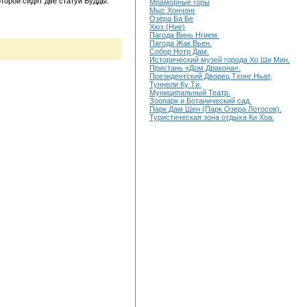
торой сидят две статуи Будды.
Мраморные горы
Мыс Хончонг
Озёра Ба Бе
Хюэ (Ние)
Пагода Винь Нгием.
Пагода Жак Вьен.
Собор Нотр Дам.
Исторический музей города Хо Ши Мин.
Пристань «Дом Дракона».
Президентский Дворец Тхонг Ньат,
Туннели Ку Ти.
Муниципальный Театр.
Зоопарк и Ботанический сад.
Парк Дам Шен (Парк Озера Лотосов).
Туристическая зона отдыха Ки Хоа.