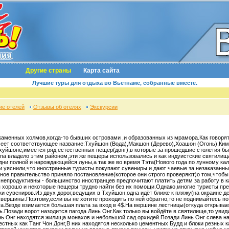
Другие страны
Карта сайта
Лучшие туры для отдыха во Вьетнаме, собранные вместе.
ие отелей
Отзывы об отелях
Экскурсии
каменных холмов,когда-то бывших островами ,и образованных из мрамора.Как говорят
имеет соответствующее название:Тхуйшон (Вода),Макшон (Дерево),Хоашон (Огонь),Ки
хуйшоне,имеется ряд естественных пещер(донг),в которые за прошедшие столетия б
мпа владело этим районом,эти же пещеры использовались и как индуистские святили
дни полной и нарождающейся луны,а так же во время Тэта(Нового года по лунному ка
 уяснили,что иностранные туристы покупают сувениры и дают чаевые за незаказанны
ое правительство приняло постановление(которое они строго проверяют)о том,чтобы
непродуктивны - большинство иностранцев предпочитают платить детям за работу в к
я хорошо и некоторые пещеры трудно найти без их помощи.Однако,многие туристы пр
и сувениров.Из двух дорог,ведущих в Тхуйшон,одна идёт ближе к пляжу(на окраине д
а вершины.Поэтому,если вы не хотите проходить по ней обратно,то не поднимайтесь п
а.Везде взимается большая плата за вход в 4$.На вершине лестницы(откуда открывае
ь.Позади ворот назодится пагода Линь Онг.Как только вы войдёте в святилище,то уви
ь Онг находятся жилища монахов и небольшой сад орхидей.Позади Линь Онг слева на
естных как Танг Чон Донг,В них находятся несколько цементных Будд и блоки резных 